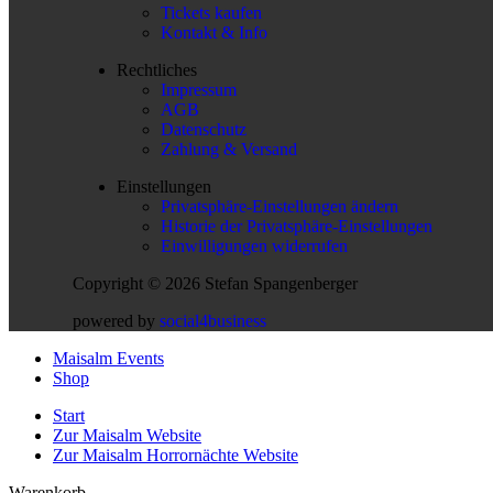
Tickets kaufen
Kontakt & Info
Rechtliches
Impressum
AGB
Datenschutz
Zahlung & Versand
Einstellungen
Privatsphäre-Einstellungen ändern
Historie der Privatsphäre-Einstellungen
Einwilligungen widerrufen
Copyright © 2026 Stefan Spangenberger
powered by
social4business
Maisalm Events
Shop
Start
Zur Maisalm Website
Zur Maisalm Horrornächte Website
Warenkorb