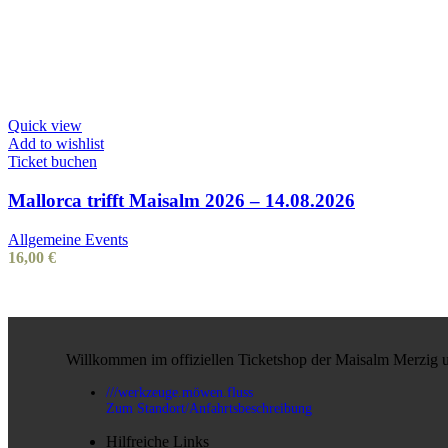
Quick view
Add to wishlist
Ticket buchen
Mallorca trifft Maisalm 2026 – 14.08.2026
Allgemeine Events
16,00
€
Willkommen im offiziellen Ticketshop der Maisalm Merzig 
///werkzeuge.möwen.fluss
Zum Standort/Anfahrtsbeschreibung
Hilfreiche Links