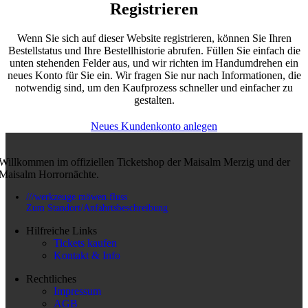
Registrieren
Wenn Sie sich auf dieser Website registrieren, können Sie Ihren
Bestellstatus und Ihre Bestellhistorie abrufen. Füllen Sie einfach die
unten stehenden Felder aus, und wir richten im Handumdrehen ein
neues Konto für Sie ein. Wir fragen Sie nur nach Informationen, die
notwendig sind, um den Kaufprozess schneller und einfacher zu
gestalten.
Neues Kundenkonto anlegen
Willkommen im offiziellen Ticketshop der Maisalm Merzig und der
Maisalm Horrornächte.
///werkzeuge.möwen.fluss
Zum Standort/Anfahrtsbeschreibung
Hilfreiche Links
Tickets kaufen
Kontakt & Info
Rechtliches
Impressum
AGB