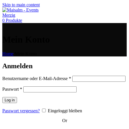
Skip to main content
0
Produkte
Mein Konto
Home
/
Mein Konto
Anmelden
Erforderlich
Benutzername oder E-Mail-Adresse
*
Erforderlich
Passwort
*
Log in
Passwort vergessen?
Eingeloggt bleiben
Or